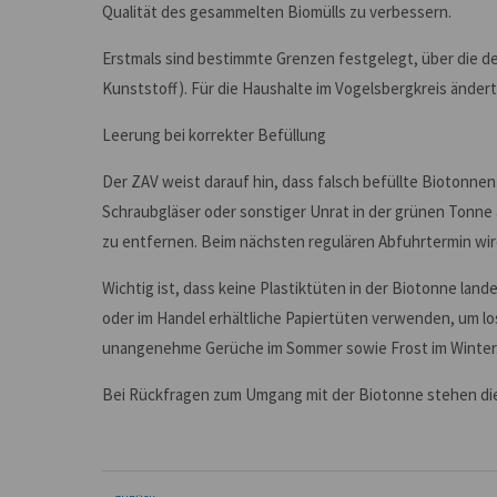
Qualität des gesammelten Biomülls zu verbessern.
Erstmals sind bestimmte Grenzen festgelegt, über die de
Kunststoff). Für die Haushalte im Vogelsbergkreis ändert
Leerung bei korrekter Befüllung
Der ZAV weist darauf hin, dass falsch befüllte Biotonne
Schraubgläser oder sonstiger Unrat in der grünen Tonne a
zu entfernen. Beim nächsten regulären Abfuhrtermin wird
Wichtig ist, dass keine Plastiktüten in der Biotonne la
oder im Handel erhältliche Papiertüten verwenden, um lo
unangenehme Gerüche im Sommer sowie Frost im Winte
Bei Rückfragen zum Umgang mit der Biotonne stehen die A