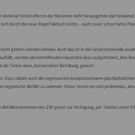
r Anteil an Störstoffen in der Biotonne nicht hinausgehen darf (maximal
 sich durch die neue Regel faktisch nichts – auch zuvor schon hatte Pla
n nicht geleert werden können. Auch das ist in der Gesetzesnovelle ausd
uffällt, werden die betreffenden Haushalte dazu aufgefordert, ihre Bio
 die Tonne dann, bei korrekter Befüllung, geleert.
nden. Dazu zählen auch die sogenannten kompostierbaren plastikähnlich
se organische Abfälle zu sammeln. Diese zersetzen sich problemlos, ab
r.
bfallberaterinnen des ZAV gerne zur Verfügung, per Telefon unter 0 66 4