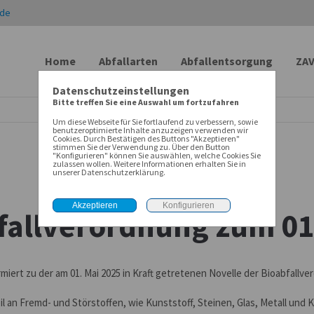
.de
Home
Abfallarten
Abfallentsorgung
ZA
Datenschutzeinstellungen
Bitte treffen Sie eine Auswahl um fortzufahren
Um diese Webseite für Sie fortlaufend zu verbessern, sowie
benutzeroptimierte Inhalte anzuzeigen verwenden wir
Cookies. Durch Bestätigen des Buttons "Akzeptieren"
stimmen Sie der Verwendung zu. Über den Button
"Konfigurieren" können Sie auswählen, welche Cookies Sie
zulassen wollen. Weitere Informationen erhalten Sie in
unserer Datenschutzerklärung.
bfallverordnung zum 0
iert zu der am 01. Mai 2025 in Kraft getretenen Novelle der Bioabfallv
eil an Fremd- und Störstoffen, wie Kunststoff, Steinen, Glas, Metall und 