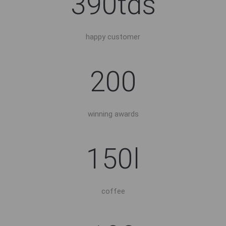
390tds
happy customer
200
winning awards
150l
coffee