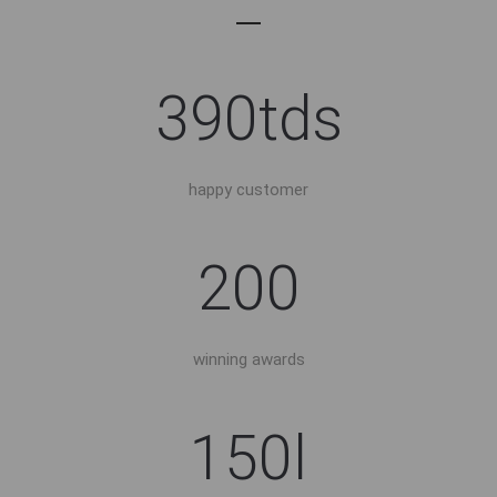
390tds
happy customer
200
winning awards
150l