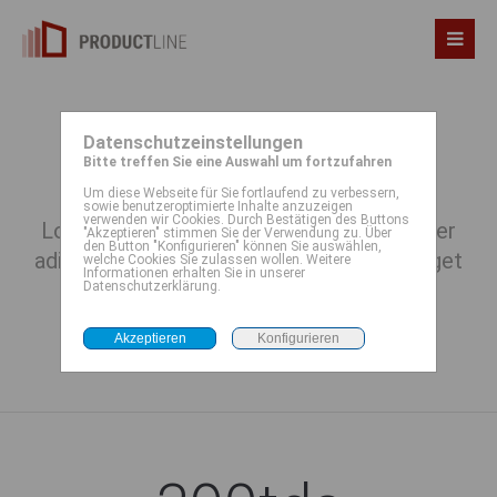
Datenschutzeinstellungen
Animated Countup
Bitte treffen Sie eine Auswahl um fortzufahren
Um diese Webseite für Sie fortlaufend zu verbessern,
sowie benutzeroptimierte Inhalte anzuzeigen
verwenden wir Cookies. Durch Bestätigen des Buttons
Lorem ipsum dolor sit amet, consectetuer
"Akzeptieren" stimmen Sie der Verwendung zu. Über
den Button "Konfigurieren" können Sie auswählen,
adipiscing elit. Aenean commodo ligula eget
welche Cookies Sie zulassen wollen. Weitere
Informationen erhalten Sie in unserer
dolor. Aenean massa.
Datenschutzerklärung.