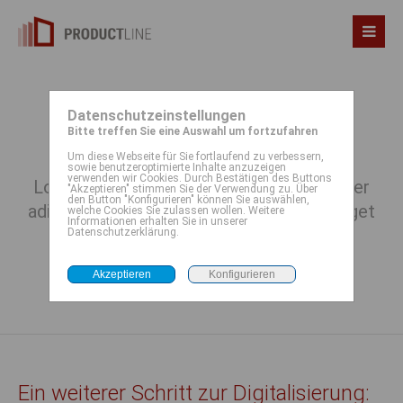
Datenschutzeinstellungen
News
Bitte treffen Sie eine Auswahl um fortzufahren
Um diese Webseite für Sie fortlaufend zu verbessern,
sowie benutzeroptimierte Inhalte anzuzeigen
verwenden wir Cookies. Durch Bestätigen des Buttons
Lorem ipsum dolor sit amet, consectetuer
"Akzeptieren" stimmen Sie der Verwendung zu. Über
den Button "Konfigurieren" können Sie auswählen,
adipiscing elit. Aenean commodo ligula eget
welche Cookies Sie zulassen wollen. Weitere
Informationen erhalten Sie in unserer
dolor. Aenean massa.
Datenschutzerklärung.
Ein weiterer Schritt zur Digitalisierung: