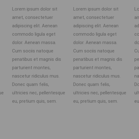
Lorem ipsum dolor sit
Lorem ipsum dolor sit
Lo
amet, consectetuer
amet, consectetuer
am
adipiscing elit. Aenean
adipiscing elit. Aenean
ad
commodo ligula eget
commodo ligula eget
co
dolor. Aenean massa.
dolor. Aenean massa.
do
Cum sociis natoque
Cum sociis natoque
Cu
penatibus et magnis dis
penatibus et magnis dis
pe
parturient montes,
parturient montes,
pa
nascetur ridiculus mus.
nascetur ridiculus mus.
na
Donec quam felis,
Donec quam felis,
Do
ue
ultricies nec, pellentesque
ultricies nec, pellentesque
ul
eu, pretium quis, sem.
eu, pretium quis, sem.
eu