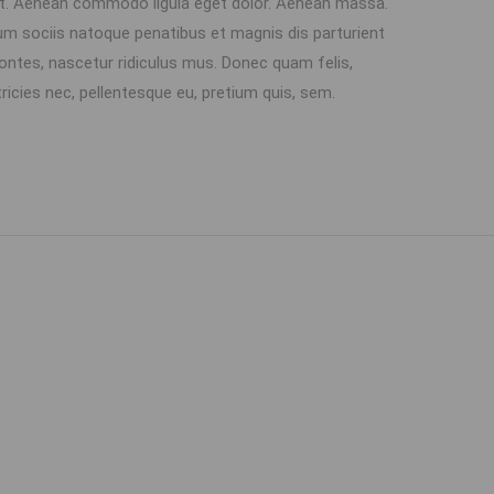
it. Aenean commodo ligula eget dolor. Aenean massa.
m sociis natoque penatibus et magnis dis parturient
ntes, nascetur ridiculus mus. Donec quam felis,
tricies nec, pellentesque eu, pretium quis, sem.