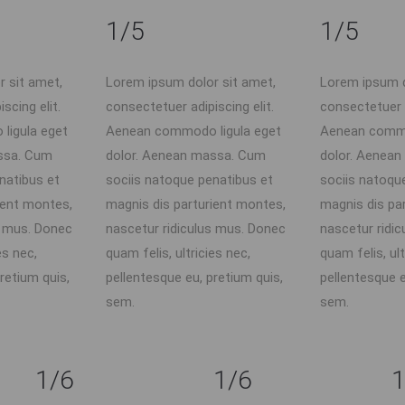
1/5
1/5
 sit amet,
Lorem ipsum dolor sit amet,
Lorem ipsum d
scing elit.
consectetuer adipiscing elit.
consectetuer a
ligula eget
Aenean commodo ligula eget
Aenean commo
ssa. Cum
dolor. Aenean massa. Cum
dolor. Aenea
natibus et
sociis natoque penatibus et
sociis natoqu
ient montes,
magnis dis parturient montes,
magnis dis pa
s mus. Donec
nascetur ridiculus mus. Donec
nascetur ridi
es nec,
quam felis, ultricies nec,
quam felis, ult
retium quis,
pellentesque eu, pretium quis,
pellentesque e
sem.
sem.
1/6
1/6
1