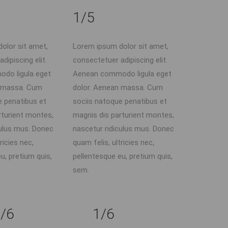
1/5
olor sit amet,
Lorem ipsum dolor sit amet,
dipiscing elit.
consectetuer adipiscing elit.
do ligula eget
Aenean commodo ligula eget
n massa. Cum
dolor. Aenean massa. Cum
e penatibus et
sociis natoque penatibus et
rturient montes,
magnis dis parturient montes,
culus mus. Donec
nascetur ridiculus mus. Donec
ricies nec,
quam felis, ultricies nec,
u, pretium quis,
pellentesque eu, pretium quis,
sem.
/6
1/6