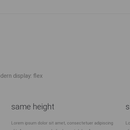
ern display: flex
same height
s
Lorem ipsum dolor sit amet, consectetuer adipiscing
Lo