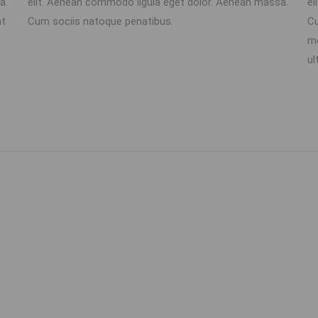
a.
elit. Aenean commodo ligula eget dolor. Aenean massa.
el
nt
Cum sociis natoque penatibus.
Cu
mo
ul