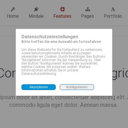
Home
Module
Features
Pages
Portfolio
Datenschutzeinstellungen
Bitte treffen Sie eine Auswahl um fortzufahren
Um diese Webseite für Sie fortlaufend zu verbessern,
sowie benutzeroptimierte Inhalte anzuzeigen
verwenden wir Cookies. Durch Bestätigen des Buttons
"Akzeptieren" stimmen Sie der Verwendung zu. Über
den Button "Konfigurieren" können Sie auswählen,
welche Cookies Sie zulassen wollen. Weitere
Contao Module Autogri
Informationen erhalten Sie in unserer
Datenschutzerklärung.
ipsum dolor sit amet, consectetuer adipiscing elit.
commodo ligula eget dolor. Aenean massa.