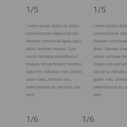
1/5
1/5
Lorem ipsum dolor sit amet,
Lorem ipsum dolor
consectetuer adipiscing elit.
consectetuer adipi
Aenean commodo ligula eget
Aenean commodo 
dolor. Aenean massa. Cum
dolor. Aenean ma
sociis natoque penatibus et
sociis natoque pe
magnis dis parturient montes,
magnis dis partur
nascetur ridiculus mus. Donec
nascetur ridiculu
quam felis, ultricies nec,
quam felis, ultrici
pellentesque eu, pretium quis,
pellentesque eu, p
sem.
sem.
1/6
1/6