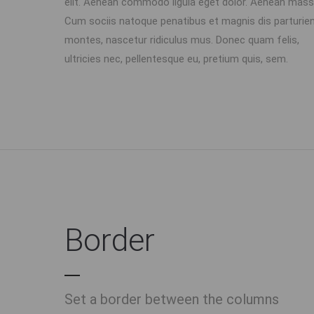
elit. Aenean commodo ligula eget dolor. Aenean mass
Cum sociis natoque penatibus et magnis dis parturie
montes, nascetur ridiculus mus. Donec quam felis,
ultricies nec, pellentesque eu, pretium quis, sem.
Border
Set a border between the columns