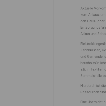
Aktuelle Vorkom
zum Anlass, um 
den Haus- oder
Entsorgungsfah
Akkus und Schad
Elektrokleingerä
Zahnbürsten, Kop
und Gemeinde, 
haushaltsüblich
z.B. in Textilie
Sammelstelle o
Hierdurch ist di
Ressourcen find
Eine Übersicht 