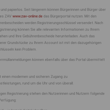
 und papierlos. Seit längerem können Bürgerinnen und Bürger über
des ZAV
www.zav-online.de
das Bürgerportal nutzen. Mit den
hrenbescheiden werden Registrierungsschlüssel versendet. Nach
gistrierung können Sie alle relevanten Informationen zu Ihrem
ehen und Ihre Gebührenbescheide herunterladen. Auch das
erer Grundstücke zu Ihrem Account ist mit den dazugehörigen
chlüsseln kein Problem.
rrmüllanmeldungen können ebenfalls über das Portal übermittelt
et einen modernen und sicheren Zugang zu
tleistungen, rund um die Uhr und von überall.
igen Registrierung stehen den Nutzerinnen und Nutzern folgende
Verfügung: