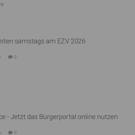
ng
eiten samstags am EZV 2026
n
0
e - Jetzt das Bürgerportal online nutzen
n
0