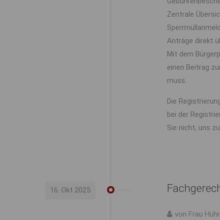
Gebührenbescheid
Zentrale Übersi
Sperrmüllanmel
Anträge direkt ü
Mit dem Bürgerpo
einen Beitrag z
muss.
Die Registrierun
bei der Registri
Sie nicht, uns z
Fachgerech
16. Okt 2025
von Frau Hüh