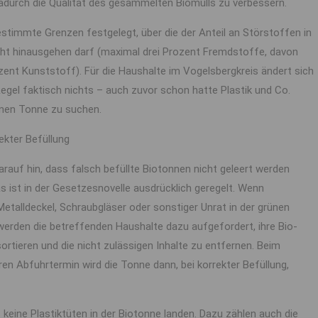
dadurch die Qualität des gesammelten Biomülls zu verbessern.
estimmte Grenzen festgelegt, über die der Anteil an Störstoffen in
cht hinausgehen darf (maximal drei Prozent Fremdstoffe, davon
zent Kunststoff). Für die Haushalte im Vogelsbergkreis ändert sich
egel faktisch nichts – auch zuvor schon hatte Plastik und Co.
rünen Tonne zu suchen.
rekter Befüllung
rauf hin, dass falsch befüllte Biotonnen nicht geleert werden
s ist in der Gesetzesnovelle ausdrücklich geregelt. Wenn
etalldeckel, Schraubgläser oder sonstiger Unrat in der grünen
 werden die betreffenden Haushalte dazu aufgefordert, ihre Bio-
rtieren und die nicht zulässigen Inhalte zu entfernen. Beim
en Abfuhrtermin wird die Tonne dann, bei korrekter Befüllung,
s keine Plastiktüten in der Biotonne landen. Dazu zählen auch die