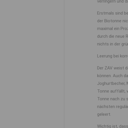
verringern und 
Erstmals sind b
der Biotonne ni
maximal ein Pro
durch die neue R
nichts in der g
Leerung bei kor
Der ZAV weist da
können. Auch da
Joghurtbecher, M
Tonne auffällt,
Tonne nach zu so
nächsten regulär
geleert.
Wichtig ist, das