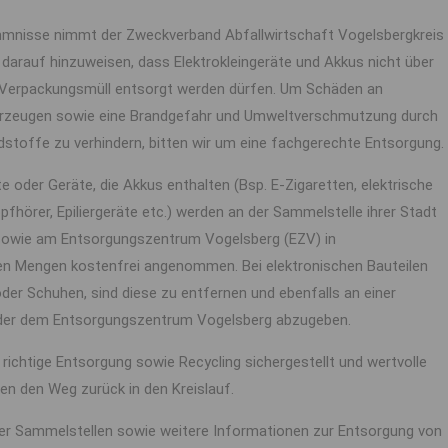
mnisse nimmt der Zweckverband Abfallwirtschaft Vogelsbergkreis
darauf hinzuweisen, dass Elektrokleingeräte und Akkus nicht über
 Verpackungsmüll entsorgt werden dürfen. Um Schäden an
rzeugen sowie eine Brandgefahr und Umweltverschmutzung durch
stoffe zu verhindern, bitten wir um eine fachgerechte Entsorgung.
te oder Geräte, die Akkus enthalten (Bsp. E-Zigaretten, elektrische
fhörer, Epiliergeräte etc.) werden an der Sammelstelle ihrer Stadt
sowie am Entsorgungszentrum Vogelsberg (EZV) in
en Mengen kostenfrei angenommen. Bei elektronischen Bauteilen
n oder Schuhen, sind diese zu entfernen und ebenfalls an einer
der dem Entsorgungszentrum Vogelsberg abzugeben.
e richtige Entsorgung sowie Recycling sichergestellt und wertvolle
en den Weg zurück in den Kreislauf.
der Sammelstellen sowie weitere Informationen zur Entsorgung von