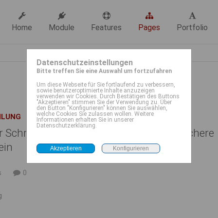
Home
Module
Features
Pages
Portfolio
Datenschutzeinstellungen
Bitte treffen Sie eine Auswahl um fortzufahren
Um diese Webseite für Sie fortlaufend zu verbessern,
sowie benutzeroptimierte Inhalte anzuzeigen
verwenden wir Cookies. Durch Bestätigen des Buttons
"Akzeptieren" stimmen Sie der Verwendung zu. Über
den Button "Konfigurieren" können Sie auswählen,
welche Cookies Sie zulassen wollen. Weitere
ILUNG
Informationen erhalten Sie in unserer
Datenschutzerklärung.
r Schritt zur Digitalisierung: ZAV führt sichere
ein
s
0
g