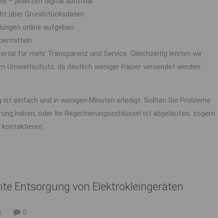
 – jederzeit digital abrufbar
cht über Grundstücksdaten
dungen online aufgeben
bermitteln
rtal für mehr Transparenz und Service. Gleichzeitig leisten wir
um Umweltschutz, da deutlich weniger Papier versendet werden
g ist einfach und in wenigen Minuten erledigt. Sollten Sie Probleme
erung haben, oder Ihr Registrierungsschlüssel ist abgelaufen, zögern
u kontaktieren.
te Entsorgung von Elektrokleingeräten
n
0