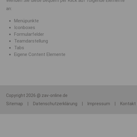
Wenden Sie diese bequem per Klick auf folgende Elemente
an:
Menüpunkte
Iconboxes
Formularfelder
Teamdarstellung
Tabs
Eigene Content Elemente
Copyright 2026 @ zav-online.de
Sitemap
|
Datenschutzerklärung
|
Impressum
|
Kontakt