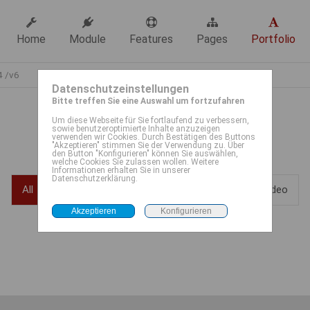
Home
Module
Features
Pages
Portfolio
4 /v6
Datenschutzeinstellungen
Bitte treffen Sie eine Auswahl um fortzufahren
Um diese Webseite für Sie fortlaufend zu verbessern,
sowie benutzeroptimierte Inhalte anzuzeigen
verwenden wir Cookies. Durch Bestätigen des Buttons
"Akzeptieren" stimmen Sie der Verwendung zu. Über
den Button "Konfigurieren" können Sie auswählen,
welche Cookies Sie zulassen wollen. Weitere
Informationen erhalten Sie in unserer
Datenschutzerklärung.
All
Logo
Print
Web
Video